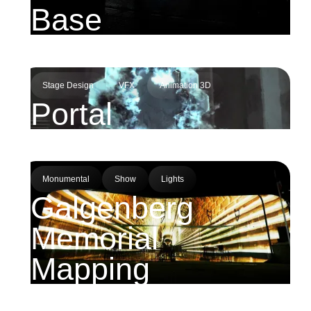
Base
Stage Design
VFX
Animation 3D
Portal
Monumental
Show
Lights
Galgenberg
Memorial
Mapping