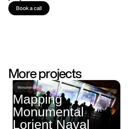
Book a call
Book a call
M
o
r
e
p
r
o
j
e
c
t
s
Monumental
Show
Lights
Mapping
Monumental
Lorient Naval