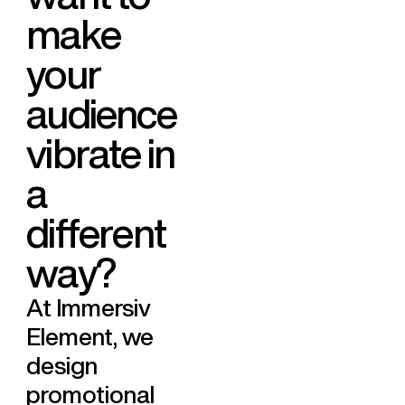
m
a
k
e
y
o
u
r
a
u
d
i
e
n
c
e
v
i
b
r
a
t
e
i
n
a
d
i
f
f
e
r
e
n
t
w
a
y
?
At Immersiv
Element, we
design
promotional