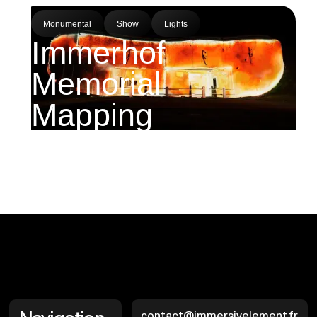
Monumental
Show
Lights
Immerhof
Memorial
Mapping
contact@immersivelement.fr