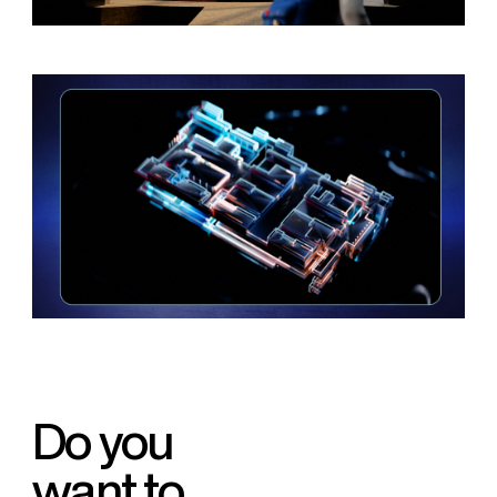
D
o
y
o
u
w
a
n
t
t
o