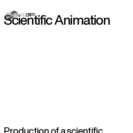
S
c
i
e
n
t
i
f
i
c
A
n
i
m
a
t
i
o
n
FR
EN
P
r
o
d
u
c
t
i
o
n
o
f
a
s
c
i
e
n
t
i
f
i
c