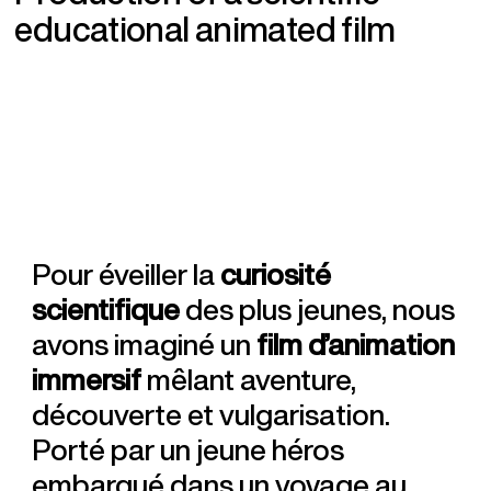
e
d
u
c
a
t
i
o
n
a
l
a
n
i
m
a
t
e
d
f
i
l
m
Pour éveiller la
curiosité
scientifique
des plus jeunes, nous
avons imaginé un
film d’animation
immersif
mêlant aventure,
découverte et vulgarisation.
Porté par un jeune héros
embarqué dans un voyage au