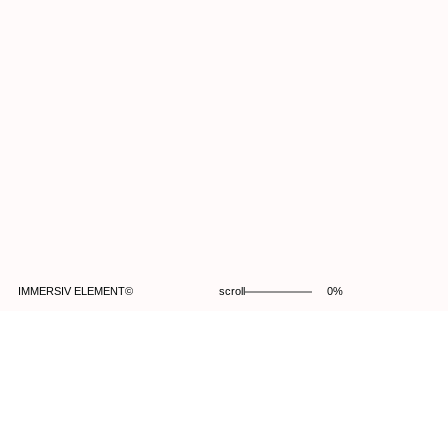
Notre promesse,
rendre réel l'irréel
Nous contacter....
Mentions légales
Copywrite Immersiv Element© 2025
IMMERSIV ELEMENT©
scroll
0%