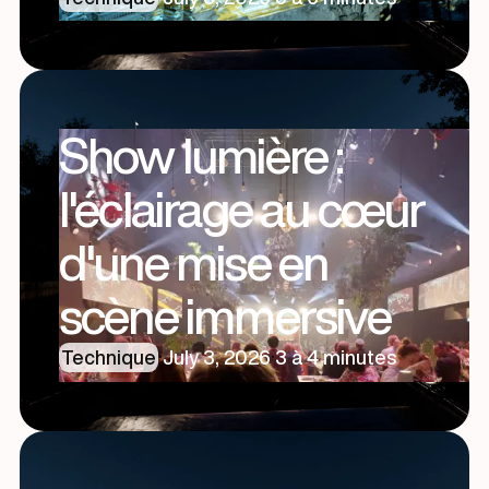
Show lumière :
l'éclairage au cœur
d'une mise en
scène immersive
Technique
·
July 3, 2026
·
3 à 4 minutes