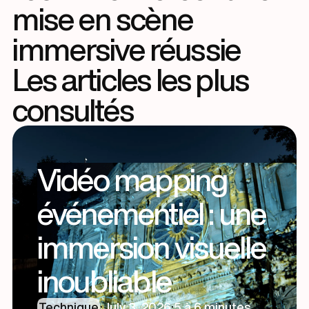
mise en scène
immersive réussie
Les articles les plus
consultés
Vidéo mapping
événementiel : une
immersion visuelle
inoubliable
Technique
·
July 3, 2026
·
5 à 6 minutes